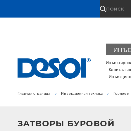
\n
ПОИСК
ИНЪЕ
Инъектиров
Капитальн
Инъекцион
Главная страница
Инъекционнaя техникa
Горное и
ЗАТВОРЫ БУРОВОЙ