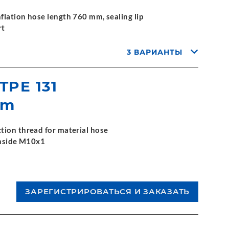
flation hose length 760 mm, sealing lip
rt
3 ВАРИАНТЫ
 TPE 131
mm
tion thread for material hose
 inside M10x1