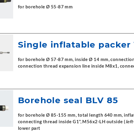
for borehole Ø 55-87 mm
Single inflatable packer
for borehole Ø 57-87 mm, inside Ø 14 mm, connection 
connection thread expansion line inside M8x1, conne
Borehole seal BLV 85
for borehole Ø 85-155 mm, total length 640 mm, inflat
connecting thread inside G1", M56x2-LH outside (
lef
lower part