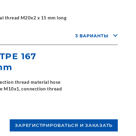
nal thread M20x2 x 15 mm long
3 ВАРИАНТЫ
 TPE 167
 mm
ection thread material hose
ide M10x1, connection thread