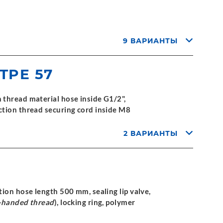
9 ВАРИАНТЫ
 TPE 57
thread material hose inside G1/2",
ction thread securing cord inside M8
2 ВАРИАНТЫ
ion hose length 500 mm, sealing lip valve,
t-handed thread
), locking ring, polymer