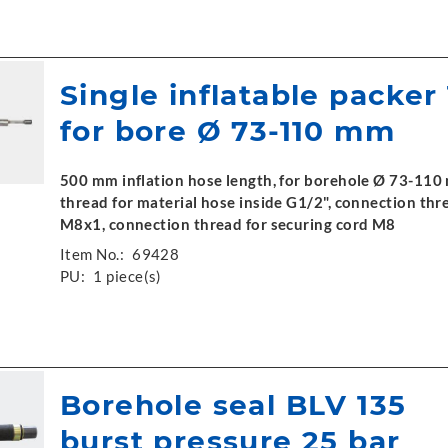
Single inflatable packer
for bore Ø 73-110 mm
500 mm inflation hose length, for borehole Ø 73-110
thread for material hose inside G1/2", connection thre
M8x1, connection thread for securing cord M8
Item No.:
69428
PU:
1 piece(s)
Borehole seal BLV 135
burst pressure 25 bar