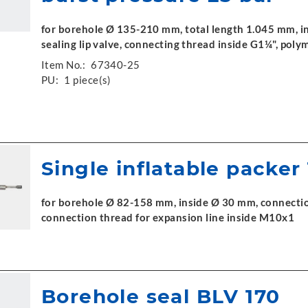
for borehole Ø 135-210 mm, total length 1.045 mm, i
sealing lip valve, connecting thread inside G1¼", poly
Item No.:
67340-25
PU:
1 piece(s)
Single inflatable packer
for borehole Ø 82-158 mm, inside Ø 30 mm, connection
connection thread for expansion line inside M10x1
Borehole seal BLV 170