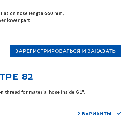
nflation hose length 660 mm,
mer lower part
 TPE 82
 thread for material hose inside G1",
2 ВАРИАНТЫ