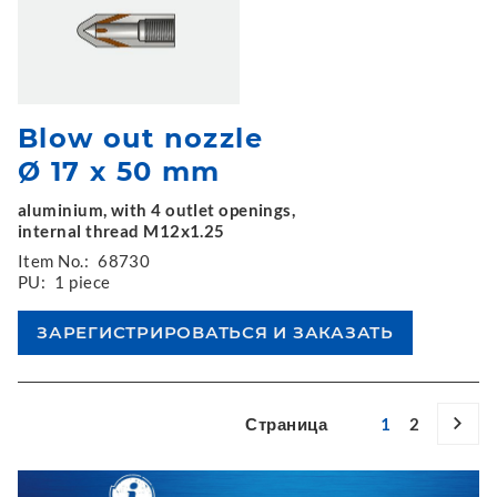
Blow out nozzle
Ø 17 x 50 mm
aluminium, with 4 outlet openings,
internal thread M12x1.25
Item No.:
68730
PU:
1 piece
Страница
1
2