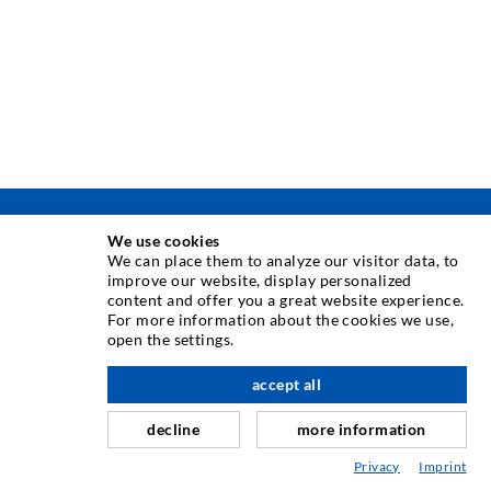
ИНЪЕКЦИОННAЯ ТЕХНИКA
We use cookies
We can place them to analyze our visitor data, to
improve our website, display personalized
Инъектирование трещин
content and offer you a great website experience.
For more information about the cookies we use,
Горизонтальная гидроизоляция
open the settings.
вверх по адресу
Противофильтрационная завеса и инъектирование
accept all
кладки
Капитальный ремонт швов
decline
more information
Горное и тоннельное строительство
Privacy
Imprint