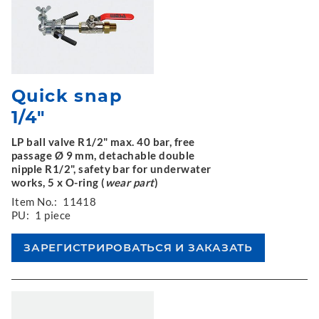
Quick snap
1/4"
LP ball valve R1/2" max. 40 bar, free
passage Ø 9 mm, detachable double
nipple R1/2", safety bar for underwater
works, 5 x O-ring (
wear part
)
Item No.:
11418
PU:
1 piece