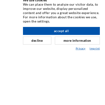
We use cookies
We can place them to analyze our visitor data, to
improve our website, display personalized
Как один из ведущих мировых производителей
content and offer you a great website experience.
инъекционного оборудования, DESOI предлагает вам
For more information about the cookies we use,
open the settings.
полный ассортимент высококачественных машин,
вверх по адресу
материалов и упаковщиков. Кроме того, мы предлагаем
accept all
широкий спектр от разработки продукта до
строительства, до сверления, фрезерования, сварочных
decline
more information
и монтажных работ
Privacy
Imprint
СВЯЗАТЬСЯ С НАМИ
DESOI GmbH
Gewerbestraße 16
36148 Kalbach/Rhön
GERMANY