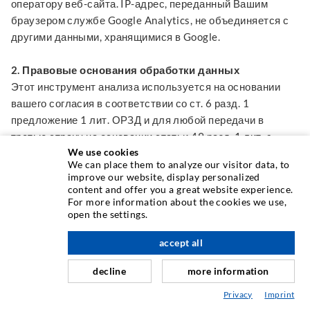
оператору веб-сайта. IP-адрес, переданный Вашим
браузером службе Google Analytics, не объединяется с
другими данными, хранящимися в Google.
2. Правовые основания обработки данных
Этот инструмент анализа используется на основании
вашего согласия в соответствии со ст. 6 разд. 1
предложение 1 лит. ОРЗД и для любой передачи в
третью страну на основании статьи 49 разд. 1 лит. a
We use cookies
ОРЗД). Хранение информации на вашем конечном
We can place them to analyze our visitor data, to
устройстве происходит на основании § 25 разд. 1 п. 1
improve our website, display personalized
Закона о телекоммуникациях и защите
content and offer you a great website experience.
For more information about the cookies we use,
телекоммуникационных данных (ТТДСГ).
open the settings.
3. Цель обработки данных
accept all
Использование Google Analytics на нашем сайте служит
для анализа поведения посетителей нашего сайта с
decline
more information
целью оптимизации и отображения как нашего сайта, так
Privacy
Imprint
и нашей рекламы.