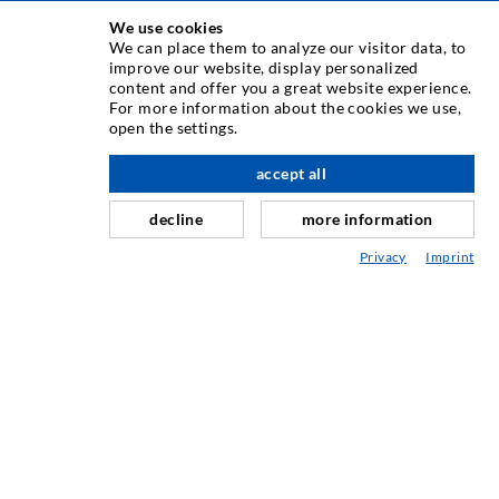
We use cookies
ИНЪЕКЦИОННAЯ ТЕХНИКA
We can place them to analyze our visitor data, to
improve our website, display personalized
content and offer you a great website experience.
Инъектирование трещин
For more information about the cookies we use,
open the settings.
Горизонтальная гидроизоляция
вверх по адресу
Противофильтрационная завеса и инъектирование
accept all
кладки
decline
more information
Капитальный ремонт швов
Privacy
Imprint
Горное и тоннельное строительство
Анкерные системы
Разное
Инъекционная техника Мешалки
ПРОМЫШЛЕННЫЕ ТЕХНОЛОГИИ