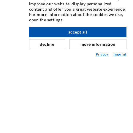
improve our website, display personalized
content and offer you a great website experience.
Инъектирование трещин
For more information about the cookies we use,
open the settings.
Горизонтальная гидроизоляция
вверх по адресу
Противофильтрационная завеса и инъектирование
accept all
кладки
decline
more information
Капитальный ремонт швов
Privacy
Imprint
Горное и тоннельное строительство
Анкерные системы
Разное
Инъекционная техника Мешалки
ПРОМЫШЛЕННЫЕ ТЕХНОЛОГИИ
СЕРВИС