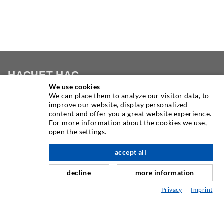
НАСЧЕТ НАС
We use cookies
We can place them to analyze our visitor data, to
Как один из ведущих мировых производителей
improve our website, display personalized
инъекционного оборудования, DESOI предлагает вам
content and offer you a great website experience.
полный ассортимент высококачественных машин,
For more information about the cookies we use,
open the settings.
материалов и упаковщиков. Кроме того, мы предлагаем
вверх по адресу
широкий спектр от разработки продукта до
accept all
строительства, до сверления, фрезерования, сварочных
и монтажных работ
decline
more information
Privacy
Imprint
СВЯЗАТЬСЯ С НАМИ