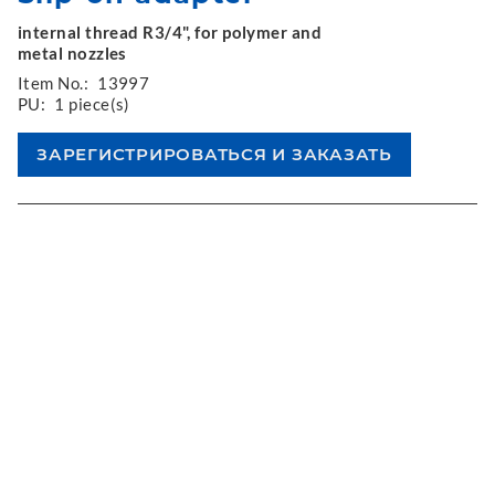
internal thread R3/4", for polymer and
metal nozzles
Item No.:
13997
PU:
1 piece(s)