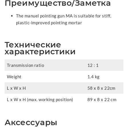
Преимущество/Заметка
The manuel pointing gun MA is suitable for stiff,
plastic-improved pointing mortar
Технические
характеристики
Transmission ratio
12 : 1
Weight
1.4 kg
L x W x H
58 x 8 x 22cm
L x W x H (max. working position)
89 x 8 x 22 cm
Аксессуары