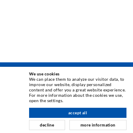
We use cookies
ИНЪЕКЦИОННAЯ ТЕХНИКA
We can place them to analyze our visitor data, to
improve our website, display personalized
content and offer you a great website experience.
Инъектирование трещин
For more information about the cookies we use,
open the settings.
Горизонтальная гидроизоляция
вверх по адресу
Противофильтрационная завеса и инъектирование
accept all
кладки
decline
more information
Капитальный ремонт швов