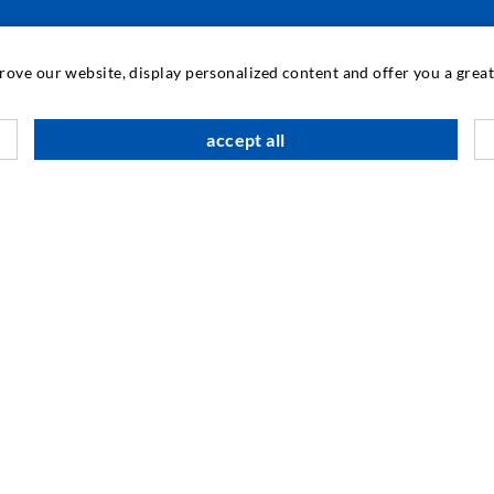
ПРОМЫШЛЕННЫЕ ТЕХНОЛОГИИ
prove our website, display personalized content and offer you a gre
М
accept all
К
И
SOCIAL MEDIA