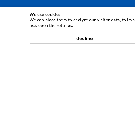
We use cookies
ИНЪЕКЦИОННAЯ ТЕХНИКA
We can place them to analyze our visitor data, to im
use, open the settings.
Инъектирование трещин
decline
Горизонтальная гидроизоляция
Противофильтрационная завеса и инъектирование
кладки
Капитальный ремонт швов
Горное и тоннельное строительство
Анкерные системы
Разное
Инъекционная техника Мешалки
КОМПАНИЯ