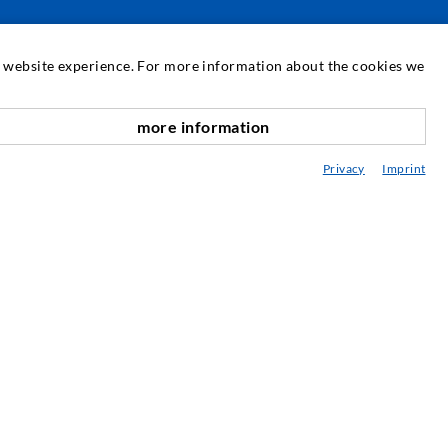
СЕРВИС
at website experience. For more information about the cookies we
едиатека
more information
вверх по адресу
онсультация / Планирование / Исполнение
Privacy
Imprint
нъекционный пластик ABC