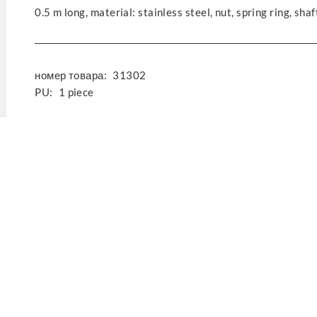
0.5 m long, material: stainless steel, nut, spring ring, sh
номер товара:
31302
PU:
1 piece