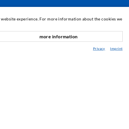
СЕРВИС
at website experience. For more information about the cookies we
едиатека
more information
вверх по адресу
онсультация / Планирование / Исполнение
Privacy
Imprint
нъекционный пластик ABC