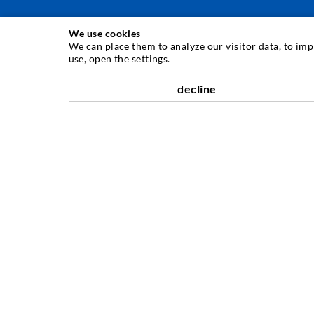
We use cookies
ИНЪЕКЦИОННAЯ ТЕХНИКA
We can place them to analyze our visitor data, to im
use, open the settings.
Инъектирование трещин
decline
Горизонтальная гидроизоляция
Противофильтрационная завеса и инъектирование
кладки
Капитальный ремонт швов
Горное и тоннельное строительство
Анкерные системы
Разное
Инъекционная техника Мешалки
КОМПАНИЯ