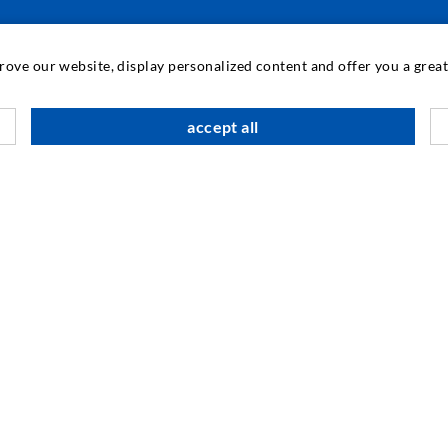
ПРОМЫШЛЕННЫЕ ТЕХНОЛОГИИ
prove our website, display personalized content and offer you a gre
М
accept all
К
И
SOCIAL MEDIA